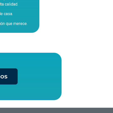
ta calidad.
de casa.
ción que merece.
nos