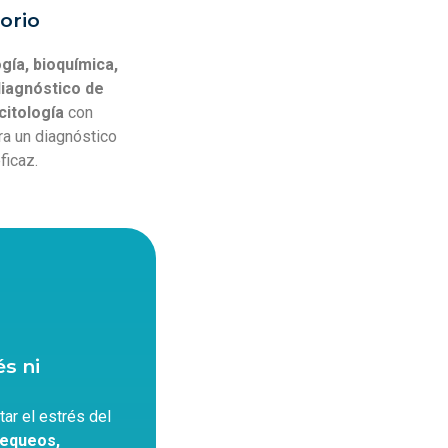
orio
gía, bioquímica,
diagnóstico de
itología
con
ra un diagnóstico
ficaz.
és ni
ar el estrés del
equeos,