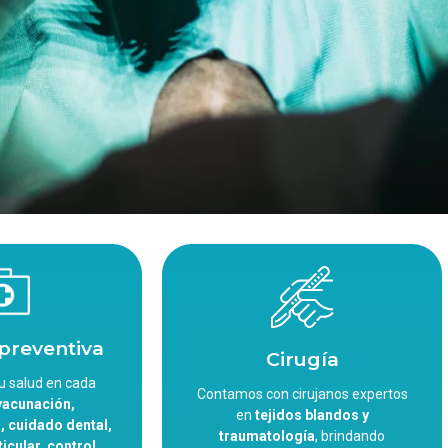
preventiva
Cirugía
 salud en cada
Contamos con cirujanos expertos
vacunación,
en
tejidos blandos y
, cuidado dental,
traumatología
, brindando
icular, control