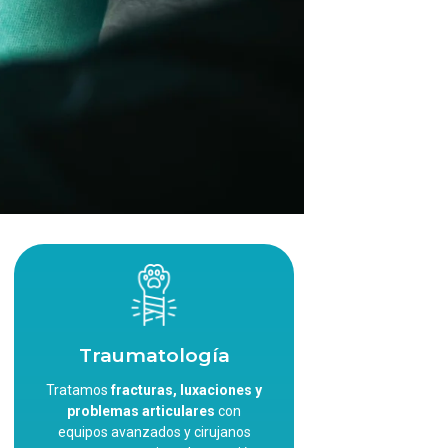
Traumatología
Tratamos
fracturas, luxaciones y
problemas articulares
con
equipos avanzados y cirujanos