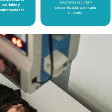
soluciones seguras y
 nutrición y
personalizadas para cada
e enfermedades
.
mascota.