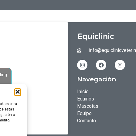
info@equiclinicveteri
ting
Navegación
Inicio
Equinos
okies para
Mascotas
 de estas
Equipo
egación o
Contacto
miento,