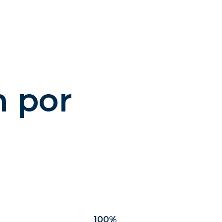
n por
100
%