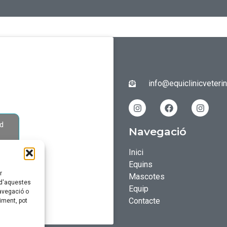
info@equiclinicveteri
nd
Navegació
Inici
Equins
r
Mascotes
 d'aquestes
Equip
avegació o
Contacte
iment, pot