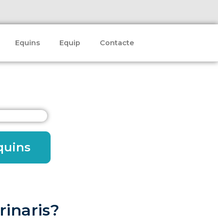
Equins
Equip
Contacte
quins
rinaris?