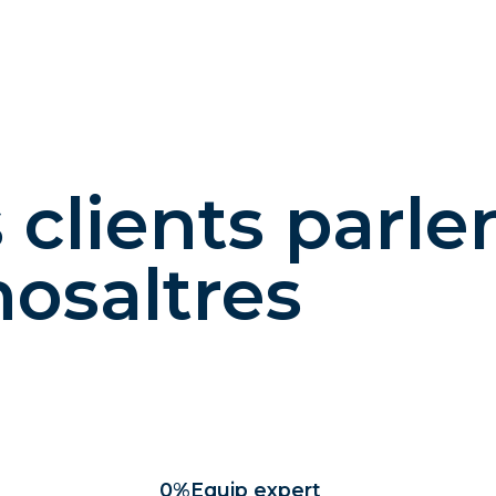
 clients parle
nosaltres
0
%
Equip expert