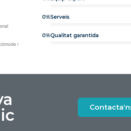
0
%
Serveis
onal
0
%
Qualitat garantida
, còmode i
va
Contacta'n
ic