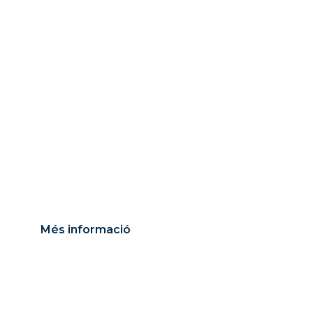
e qualitat amb
s professional
Més informació