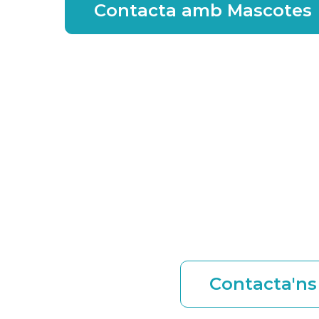
Contacta amb Mascotes
Envia'ns l
petic
Contacta'ns