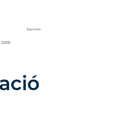
s.com
ació