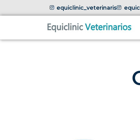
equiclinic_veterinaris
equic