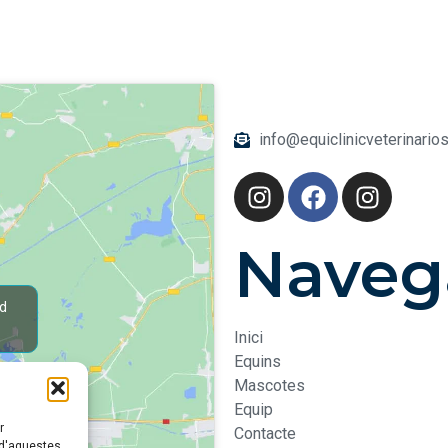
info@equiclinicveterinario
Naveg
nd
Inici
Equins
Mascotes
Equip
r
Contacte
 d'aquestes