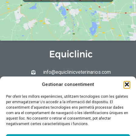
info@equiclinicveterinarios.com
Gestionar consentiment
Per oferir les millors experiències, utilitzem tecnologies com les galetes
Navegació
per emmagatzemar i/o accedir a la informació del dispositiu. El
consentiment d'aquestes tecnologies ens permetrà processar dades
Inici
com ara el comportament de navegació o les identificacions úniques en
Equins
aquest lloc. No consentir o retirar el consentiment, pot afectar
Mascotes
negativament certes característiques i funcions.
Equip