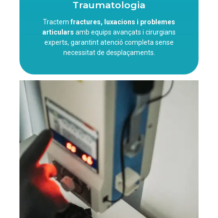
Traumatologia
Tractem
fractures, luxacions i problemes
articulars
amb equips avançats i cirurgians
experts, garantint atenció completa sense
necessitat de desplaçaments.